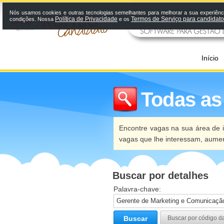
Nós usamos cookies e outras tecnologias semelhantes para melhorar a sua experiênci
Política de Privacidade
Termos de Serviço para candidat
condições. Nossa
e os
Início
Todas as
Encontre vagas na sua área de i
vagas que lhe interessam, aume
Buscar por detalhes
Palavra-chave:
Buscar
Buscar por código d