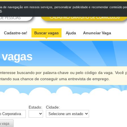
a de navegação em nossos serviços, personalizar publicidade e recomendar conteúdo pers
os
.
Cadastre-se!
Buscar vagas
Ajuda
Anunciar Vaga
 vagas
nteresse buscando por palavra-chave ou pelo código da vaga. Você p
ntando sua chance de conseguir uma entrevista de emprego.
Estado:
Cidade:
a vaga