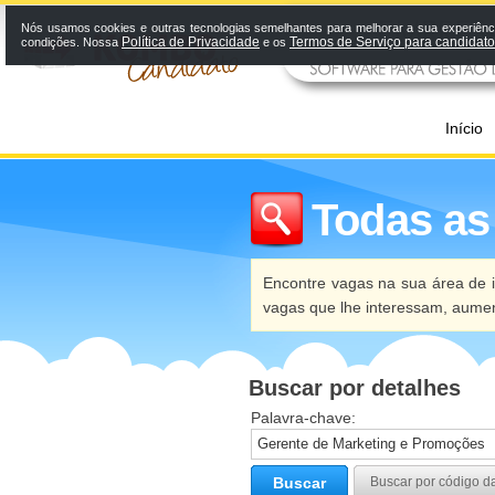
Nós usamos cookies e outras tecnologias semelhantes para melhorar a sua experiênci
Política de Privacidade
Termos de Serviço para candidat
condições. Nossa
e os
Início
Todas as
Encontre vagas na sua área de i
vagas que lhe interessam, aume
Buscar por detalhes
Palavra-chave:
Buscar
Buscar por código d