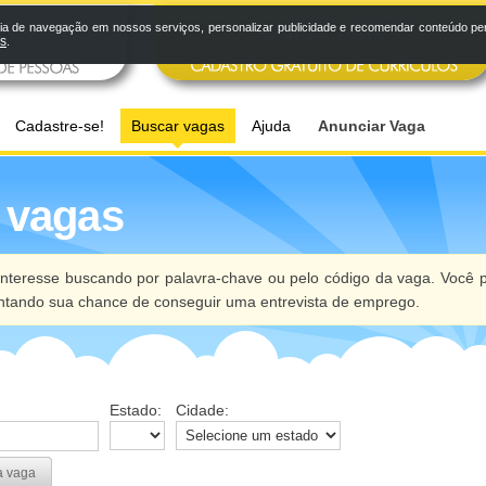
a de navegação em nossos serviços, personalizar publicidade e recomendar conteúdo pers
os
.
Cadastre-se!
Buscar vagas
Ajuda
Anunciar Vaga
 vagas
nteresse buscando por palavra-chave ou pelo código da vaga. Você p
ntando sua chance de conseguir uma entrevista de emprego.
Estado:
Cidade:
a vaga