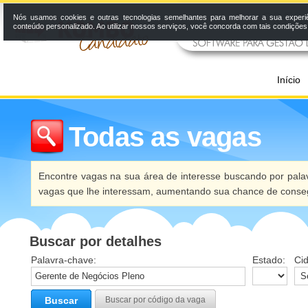
Nós usamos cookies e outras tecnologias semelhantes para melhorar a sua experi
conteúdo personalizado. Ao utilizar nossos serviços, você concorda com tais condiçõe
Início
Todas as vagas
Encontre vagas na sua área de interesse buscando por palav
vagas que lhe interessam, aumentando sua chance de conseg
Buscar por detalhes
Palavra-chave:
Estado:
Ci
Buscar
Buscar por código da vaga