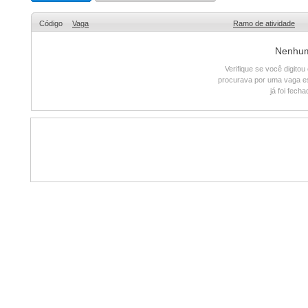
Código
Vaga
Ramo de atividade
Nenhum 
Verifique se você digito
procurava por uma vaga e
já foi fech