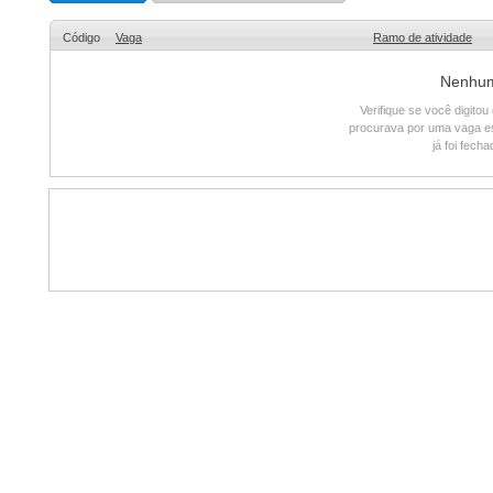
Código
Vaga
Ramo de atividade
Nenhum 
Verifique se você digito
procurava por uma vaga e
já foi fech