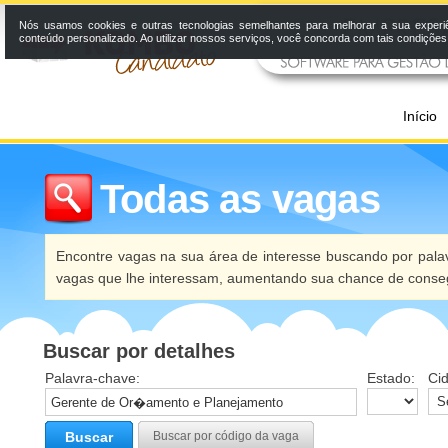
Nós usamos cookies e outras tecnologias semelhantes para melhorar a sua experi
conteúdo personalizado. Ao utilizar nossos serviços, você concorda com tais condiçõe
Início
Todas as vagas
Encontre vagas na sua área de interesse buscando por palav
vagas que lhe interessam, aumentando sua chance de conseg
Buscar por detalhes
Palavra-chave:
Estado:
Ci
Buscar
Buscar por código da vaga