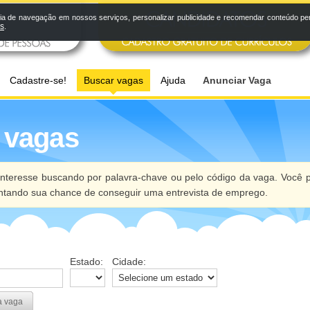
a de navegação em nossos serviços, personalizar publicidade e recomendar conteúdo pers
os
.
Cadastre-se!
Buscar vagas
Ajuda
Anunciar Vaga
 vagas
nteresse buscando por palavra-chave ou pelo código da vaga. Você p
ntando sua chance de conseguir uma entrevista de emprego.
Estado:
Cidade:
a vaga