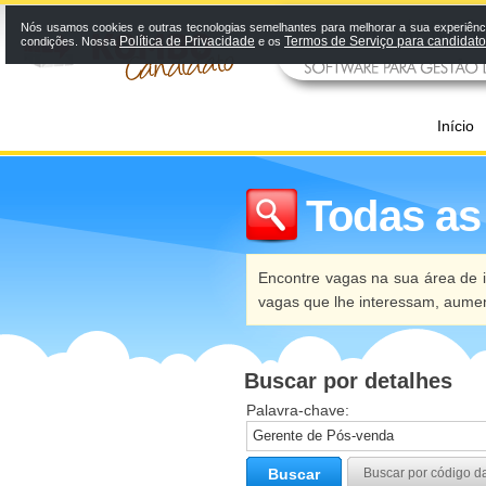
Nós usamos cookies e outras tecnologias semelhantes para melhorar a sua experiênci
Política de Privacidade
Termos de Serviço para candidat
condições. Nossa
e os
Início
Todas as
Encontre vagas na sua área de i
vagas que lhe interessam, aume
Buscar por detalhes
Palavra-chave:
Buscar
Buscar por código d