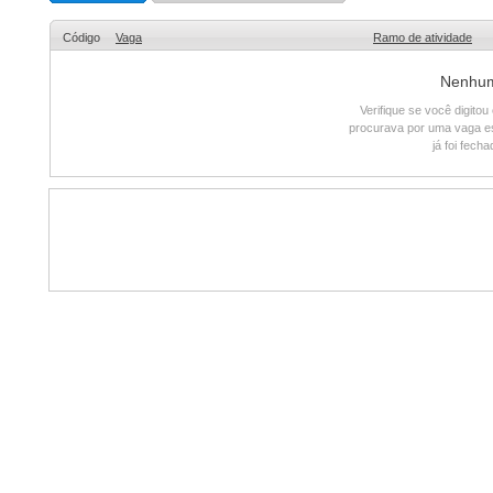
Código
Vaga
Ramo de atividade
Nenhum 
Verifique se você digito
procurava por uma vaga e
já foi fech