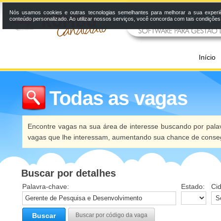
Nós usamos cookies e outras tecnologias semelhantes para melhorar a sua experi
conteúdo personalizado. Ao utilizar nossos serviços, você concorda com tais condiçõe
Início
Todas as vagas
Encontre vagas na sua área de interesse buscando por palav
vagas que lhe interessam, aumentando sua chance de conseg
Buscar por detalhes
Palavra-chave:
Estado:
Ci
Buscar
Buscar por código da vaga