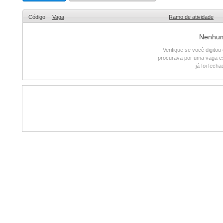
Código
Vaga
Ramo de atividade
Nenhum 
Verifique se você digito
procurava por uma vaga e
já foi fech