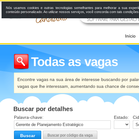
Nós usamos cookies e outras tecnologias semelhantes para melhorar a sua experi
conteúdo personalizado. Ao utilizar nossos serviços, você concorda com tais condiçõe
Início
Todas as vagas
Encontre vagas na sua área de interesse buscando por palav
vagas que lhe interessam, aumentando sua chance de conseg
Buscar por detalhes
Palavra-chave:
Estado:
Ci
Buscar
Buscar por código da vaga