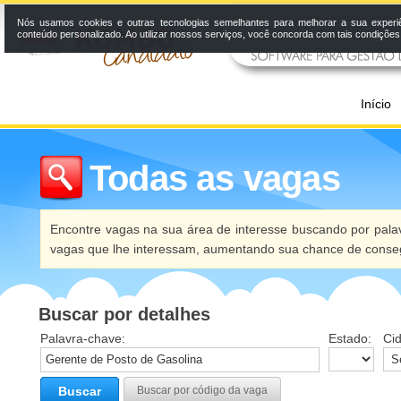
Nós usamos cookies e outras tecnologias semelhantes para melhorar a sua experi
conteúdo personalizado. Ao utilizar nossos serviços, você concorda com tais condiçõe
Início
Todas as vagas
Encontre vagas na sua área de interesse buscando por palav
vagas que lhe interessam, aumentando sua chance de conseg
Buscar por detalhes
Palavra-chave:
Estado:
Ci
Buscar
Buscar por código da vaga