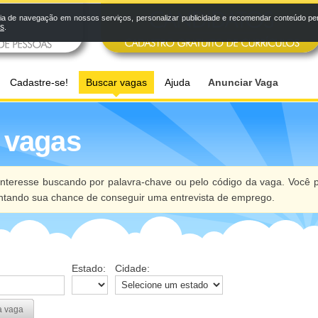
a de navegação em nossos serviços, personalizar publicidade e recomendar conteúdo pers
os
.
Cadastre-se!
Buscar vagas
Ajuda
Anunciar Vaga
 vagas
nteresse buscando por palavra-chave ou pelo código da vaga. Você p
ntando sua chance de conseguir uma entrevista de emprego.
Estado:
Cidade:
a vaga