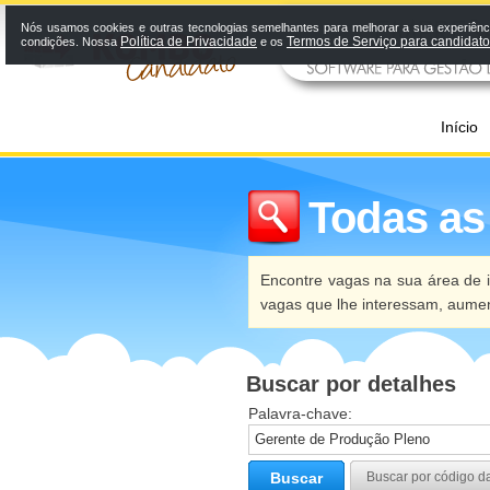
Nós usamos cookies e outras tecnologias semelhantes para melhorar a sua experiênci
Política de Privacidade
Termos de Serviço para candidat
condições. Nossa
e os
Início
Todas as
Encontre vagas na sua área de i
vagas que lhe interessam, aume
Buscar por detalhes
Palavra-chave:
Buscar
Buscar por código d