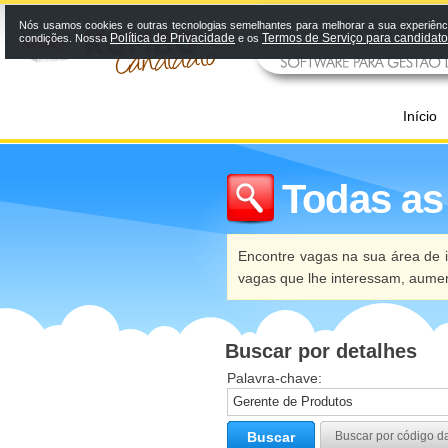
Nós usamos cookies e outras tecnologias semelhantes para melhorar a sua experiênci
Política de Privacidade
Termos de Serviço para candidat
condições. Nossa
e os
Início
Todas as
Encontre vagas na sua área de i
vagas que lhe interessam, aume
Buscar por detalhes
Palavra-chave:
Buscar
Buscar por código d