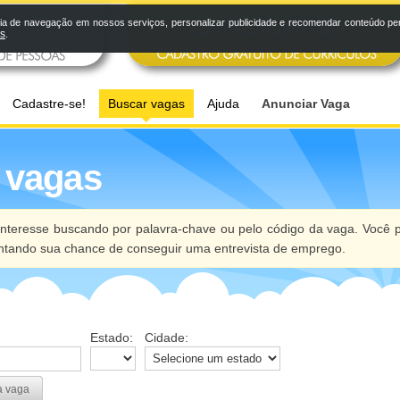
a de navegação em nossos serviços, personalizar publicidade e recomendar conteúdo pers
os
.
Cadastre-se!
Buscar vagas
Ajuda
Anunciar Vaga
 vagas
nteresse buscando por palavra-chave ou pelo código da vaga. Você p
ntando sua chance de conseguir uma entrevista de emprego.
Estado:
Cidade:
a vaga