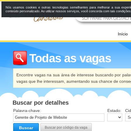
Nós usamos cookies e outras tecnologias semelhantes para melhorar a sua experi
conteúdo personalizado. Ao utilizar nossos serviços, você concorda com tais condiçõe
Início
Todas as vagas
Encontre vagas na sua área de interesse buscando por palav
vagas que lhe interessam, aumentando sua chance de conseg
Buscar por detalhes
Palavra-chave:
Estado:
Ci
Buscar
Buscar por código da vaga