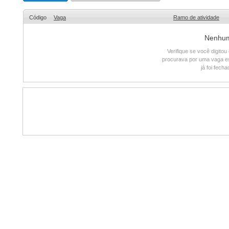
Código
Vaga
Ramo de atividade
Nenhum 
Verifique se você digito
procurava por uma vaga e
já foi fech