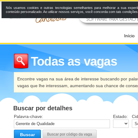
Nós usamos cookies e outras tecnologias semelhantes para melhorar a sua experi
conteúdo personalizado. Ao utilizar nossos serviços, você concorda com tais condiçõe
Início
Todas as vagas
Encontre vagas na sua área de interesse buscando por palav
vagas que lhe interessam, aumentando sua chance de conseg
Buscar por detalhes
Palavra-chave:
Estado:
Ci
Buscar
Buscar por código da vaga