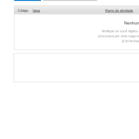
Código
Vaga
Ramo de atividade
Nenhum 
Verifique se você digito
procurava por uma vaga e
já foi fech