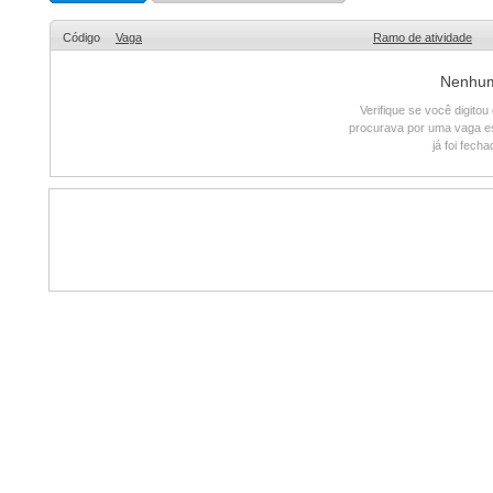
Código
Vaga
Ramo de atividade
Nenhum 
Verifique se você digito
procurava por uma vaga e
já foi fech