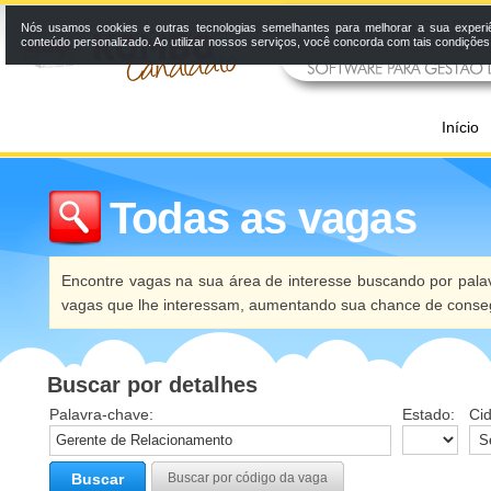
Nós usamos cookies e outras tecnologias semelhantes para melhorar a sua experi
conteúdo personalizado. Ao utilizar nossos serviços, você concorda com tais condiçõe
Início
Todas as vagas
Encontre vagas na sua área de interesse buscando por palav
vagas que lhe interessam, aumentando sua chance de conseg
Buscar por detalhes
Palavra-chave:
Estado:
Ci
Buscar
Buscar por código da vaga