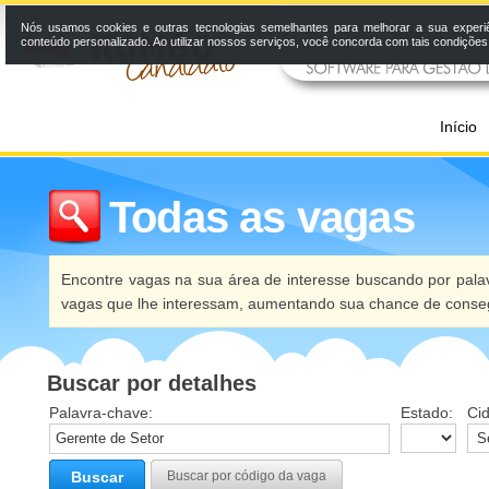
Nós usamos cookies e outras tecnologias semelhantes para melhorar a sua experi
conteúdo personalizado. Ao utilizar nossos serviços, você concorda com tais condiçõe
Início
Todas as vagas
Encontre vagas na sua área de interesse buscando por palav
vagas que lhe interessam, aumentando sua chance de conseg
Buscar por detalhes
Palavra-chave:
Estado:
Ci
Buscar
Buscar por código da vaga