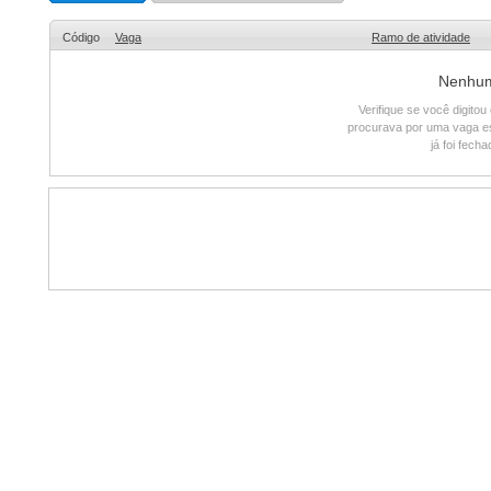
Código
Vaga
Ramo de atividade
Nenhum 
Verifique se você digito
procurava por uma vaga e
já foi fech