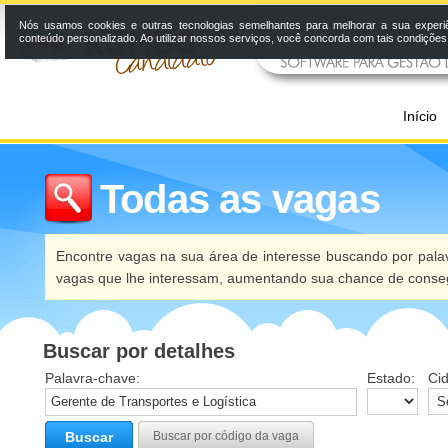
Nós usamos cookies e outras tecnologias semelhantes para melhorar a sua experi
conteúdo personalizado. Ao utilizar nossos serviços, você concorda com tais condiçõe
Início
Todas as vagas
Encontre vagas na sua área de interesse buscando por palav
vagas que lhe interessam, aumentando sua chance de conseg
Buscar por detalhes
Palavra-chave:
Estado:
Ci
Buscar
Buscar por código da vaga