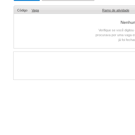
Código
Vaga
Ramo de atividade
Nenhum 
Verifique se você digito
procurava por uma vaga e
já foi fech