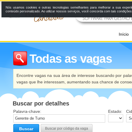
Nós usamos cookies e outras tecnologias semelhantes para melhorar a sua experi
conteúdo personalizado. Ao utilizar nossos serviços, você concorda com tais condiçõe
Início
Todas as vagas
Encontre vagas na sua área de interesse buscando por palav
vagas que lhe interessam, aumentando sua chance de conseg
Buscar por detalhes
Palavra-chave:
Estado:
Ci
Buscar
Buscar por código da vaga