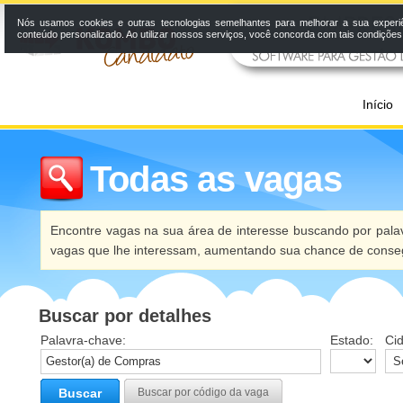
Nós usamos cookies e outras tecnologias semelhantes para melhorar a sua experi
conteúdo personalizado. Ao utilizar nossos serviços, você concorda com tais condiçõe
Início
Todas as vagas
Encontre vagas na sua área de interesse buscando por palav
vagas que lhe interessam, aumentando sua chance de conseg
Buscar por detalhes
Palavra-chave:
Estado:
Ci
Buscar
Buscar por código da vaga