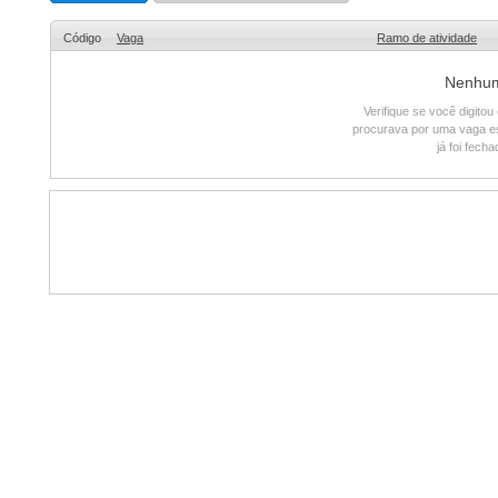
Código
Vaga
Ramo de atividade
Nenhum 
Verifique se você digito
procurava por uma vaga e
já foi fech