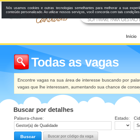
Nós usamos cookies e outras tecnologias semelhantes para melhorar a sua experi
conteúdo personalizado. Ao utilizar nossos serviços, você concorda com tais condiçõe
Início
Todas as vagas
Encontre vagas na sua área de interesse buscando por palav
vagas que lhe interessam, aumentando sua chance de conseg
Buscar por detalhes
Palavra-chave:
Estado:
Ci
Buscar
Buscar por código da vaga