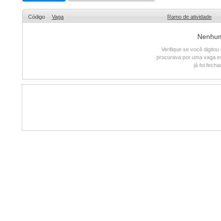
Código
Vaga
Ramo de atividade
Nenhum 
Verifique se você digito
procurava por uma vaga e
já foi fech