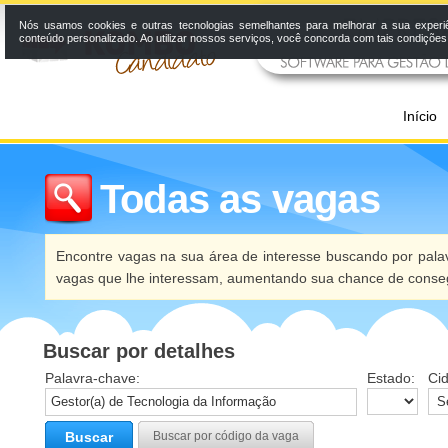
Nós usamos cookies e outras tecnologias semelhantes para melhorar a sua experi
conteúdo personalizado. Ao utilizar nossos serviços, você concorda com tais condiçõe
Início
Todas as vagas
Encontre vagas na sua área de interesse buscando por palav
vagas que lhe interessam, aumentando sua chance de conseg
Buscar por detalhes
Palavra-chave:
Estado:
Ci
Buscar
Buscar por código da vaga