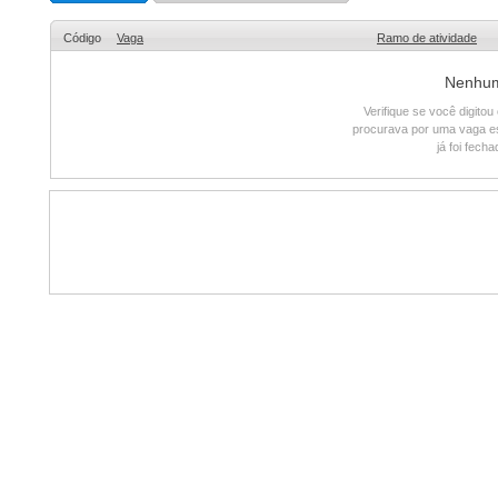
Código
Vaga
Ramo de atividade
Nenhum 
Verifique se você digito
procurava por uma vaga e
já foi fech