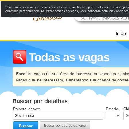
Nós usamos cookies e outras tecnologias semelhantes para melhorar a sua experi
conteúdo personalizado. Ao utilizar nossos serviços, você concorda com tais condiçõe
Início
Todas as vagas
Encontre vagas na sua área de interesse buscando por palav
vagas que lhe interessam, aumentando sua chance de conseg
Buscar por detalhes
Palavra-chave:
Estado:
Ci
Buscar
Buscar por código da vaga