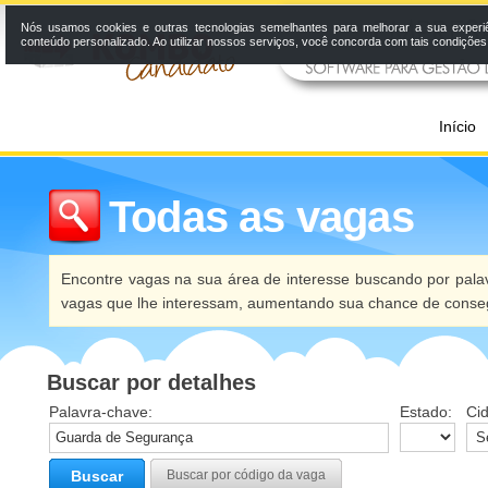
Nós usamos cookies e outras tecnologias semelhantes para melhorar a sua experi
conteúdo personalizado. Ao utilizar nossos serviços, você concorda com tais condiçõe
Início
Todas as vagas
Encontre vagas na sua área de interesse buscando por palav
vagas que lhe interessam, aumentando sua chance de conseg
Buscar por detalhes
Palavra-chave:
Estado:
Ci
Buscar
Buscar por código da vaga