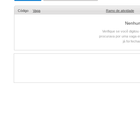
Código
Vaga
Ramo de atividade
Nenhum 
Verifique se você digito
procurava por uma vaga e
já foi fech