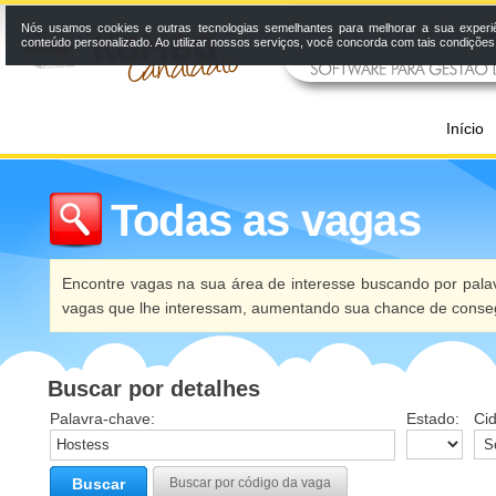
Nós usamos cookies e outras tecnologias semelhantes para melhorar a sua experi
conteúdo personalizado. Ao utilizar nossos serviços, você concorda com tais condiçõe
Início
Todas as vagas
Encontre vagas na sua área de interesse buscando por palav
vagas que lhe interessam, aumentando sua chance de conseg
Buscar por detalhes
Palavra-chave:
Estado:
Ci
Buscar
Buscar por código da vaga