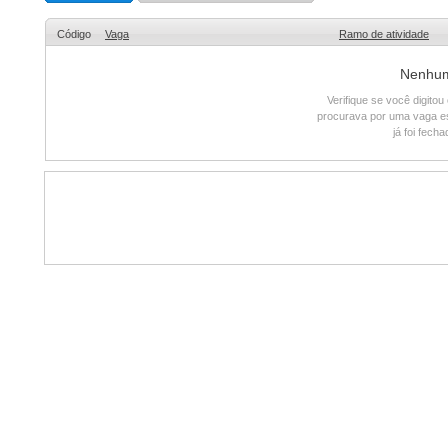
Código
Vaga
Ramo de atividade
Nenhum 
Verifique se você digito
procurava por uma vaga e
já foi fech