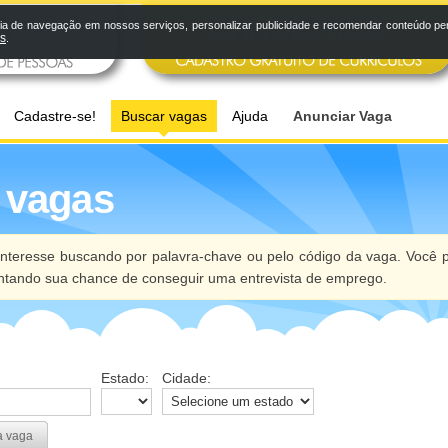
a de navegação em nossos serviços, personalizar publicidade e recomendar conteúdo pers
os
.
Cadastre-se!
Buscar vagas
Ajuda
Anunciar Vaga
 vagas
nteresse buscando por palavra-chave ou pelo código da vaga. Você p
ntando sua chance de conseguir uma entrevista de emprego.
Estado:
Cidade:
a vaga