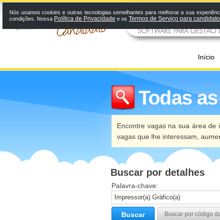
Nós usamos cookies e outras tecnologias semelhantes para melhorar a sua experiênci
Política de Privacidade
Termos de Serviço para candidat
condições. Nossa
e os
Início
Todas as
Encontre vagas na sua área de i
vagas que lhe interessam, aume
Buscar por detalhes
Palavra-chave:
Buscar
Buscar por código d