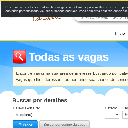
Nós usamos cookies e outras tecnologias semelhantes para melhorar a sua experi
conteúdo personalizado. Ao utilizar nossos serviços, você concorda com tais condiçõe
Início
Todas as vagas
Encontre vagas na sua área de interesse buscando por palav
vagas que lhe interessam, aumentando sua chance de conseg
Buscar por detalhes
Palavra-chave:
Estado:
Ci
Buscar
Buscar por código da vaga