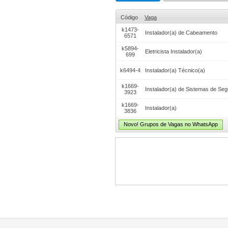
Código
Vaga
k1473-
Instalador(a) de Cabeamento
6571
k5894-
Eletricista Instalador(a)
699
k6494-4
Instalador(a) Técnico(a)
k1669-
Instalador(a) de Sistemas de Se
3923
k1669-
Instalador(a)
3836
Novo! Grupos de Vagas no WhatsApp