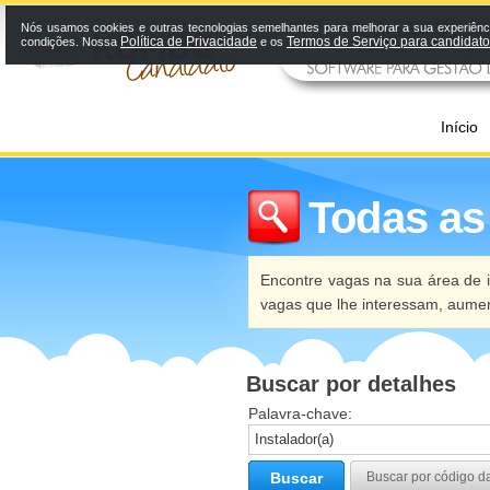
Nós usamos cookies e outras tecnologias semelhantes para melhorar a sua experiênci
Política de Privacidade
Termos de Serviço para candidat
condições. Nossa
e os
Início
Todas as
Encontre vagas na sua área de i
vagas que lhe interessam, aume
Buscar por detalhes
Palavra-chave:
Buscar
Buscar por código d