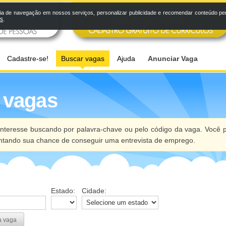
a de navegação em nossos serviços, personalizar publicidade e recomendar conteúdo pers
os
.
Cadastre-se!
Buscar vagas
Ajuda
Anunciar Vaga
 vagas
nteresse buscando por palavra-chave ou pelo código da vaga. Você p
ntando sua chance de conseguir uma entrevista de emprego.
Estado:
Cidade:
a vaga