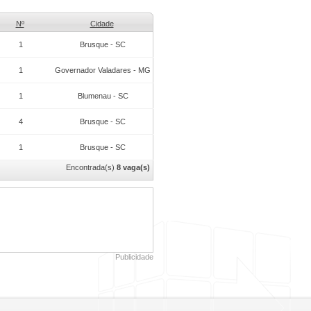
Nº
Cidade
1
Brusque - SC
1
Governador Valadares - MG
1
Blumenau - SC
4
Brusque - SC
1
Brusque - SC
Encontrada(s)
8 vaga(s)
Publicidade