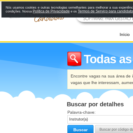
Nós usamos cookies e outras tecnologias semelhantes para melhorar a sua experiênci
Política de Privacidade
Termos de Serviço para candidat
condições. Nossa
e os
Início
Todas as
Encontre vagas na sua área de i
vagas que lhe interessam, aume
Buscar por detalhes
Palavra-chave:
Buscar
Buscar por código d