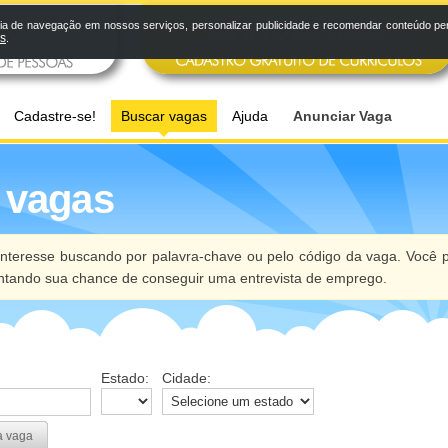
a de navegação em nossos serviços, personalizar publicidade e recomendar conteúdo pers
os
.
Cadastre-se!
Buscar vagas
Ajuda
Anunciar Vaga
 vagas
nteresse buscando por palavra-chave ou pelo código da vaga. Você p
ntando sua chance de conseguir uma entrevista de emprego.
Estado:
Cidade:
a vaga