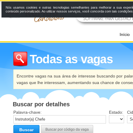
Nós usamos cookies e outras tecnologias semelhantes para melhorar a sua experi
conteúdo personalizado. Ao utilizar nossos serviços, você concorda com tais condiçõe
Início
Todas as vagas
Encontre vagas na sua área de interesse buscando por palav
vagas que lhe interessam, aumentando sua chance de conseg
Buscar por detalhes
Palavra-chave:
Estado:
Ci
Buscar
Buscar por código da vaga