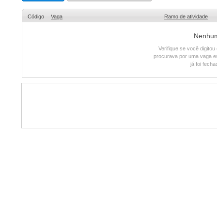
Código
Vaga
Ramo de atividade
Nenhum 
Verifique se você digito
procurava por uma vaga e
já foi fech