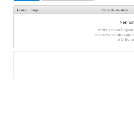
Código
Vaga
Ramo de atividade
Nenhum 
Verifique se você digito
procurava por uma vaga e
já foi fech