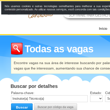
Nós usamos cookies e outras tecnologias semelhantes para melhorar a sua experi
conteúdo personalizado. Ao utilizar nossos serviços, você concorda com tais condiçõe
Início
Todas as vagas
Encontre vagas na sua área de interesse buscando por palav
vagas que lhe interessam, aumentando sua chance de conseg
Buscar por detalhes
Palavra-chave:
Estado:
Ci
Buscar
Buscar por código da vaga