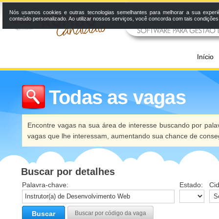
Nós usamos cookies e outras tecnologias semelhantes para melhorar a sua experi
conteúdo personalizado. Ao utilizar nossos serviços, você concorda com tais condiçõe
Início
Todas as vagas
Encontre vagas na sua área de interesse buscando por palav
vagas que lhe interessam, aumentando sua chance de conseg
Buscar por detalhes
Palavra-chave:
Estado:
Ci
Buscar
Buscar por código da vaga