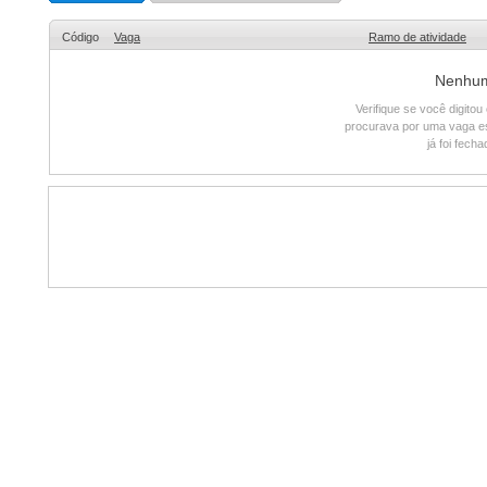
Código
Vaga
Ramo de atividade
Nenhum 
Verifique se você digito
procurava por uma vaga e
já foi fech