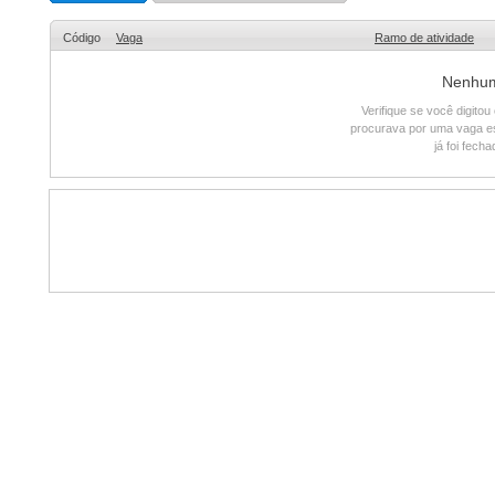
Código
Vaga
Ramo de atividade
Nenhum 
Verifique se você digito
procurava por uma vaga e
já foi fech