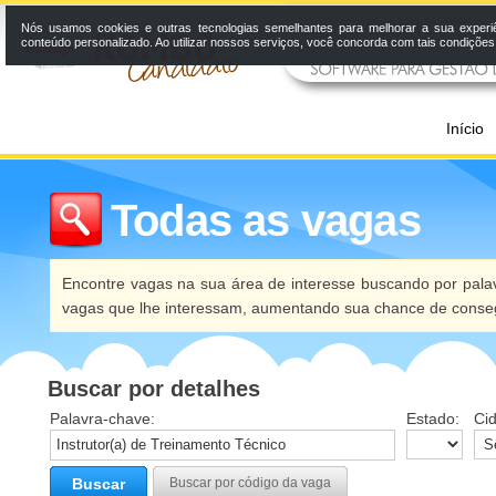
Nós usamos cookies e outras tecnologias semelhantes para melhorar a sua experi
conteúdo personalizado. Ao utilizar nossos serviços, você concorda com tais condiçõe
Início
Todas as vagas
Encontre vagas na sua área de interesse buscando por palav
vagas que lhe interessam, aumentando sua chance de conseg
Buscar por detalhes
Palavra-chave:
Estado:
Ci
Buscar
Buscar por código da vaga