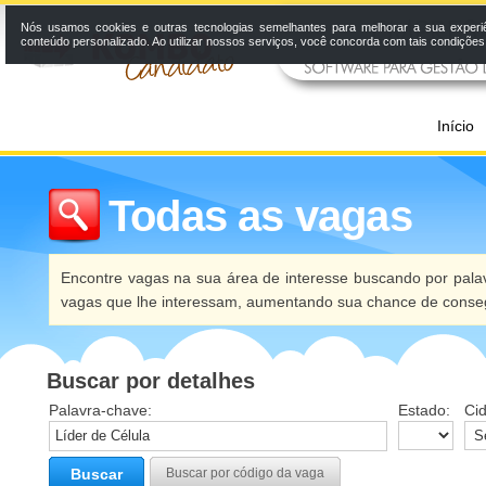
Nós usamos cookies e outras tecnologias semelhantes para melhorar a sua experi
conteúdo personalizado. Ao utilizar nossos serviços, você concorda com tais condiçõe
Início
Todas as vagas
Encontre vagas na sua área de interesse buscando por palav
vagas que lhe interessam, aumentando sua chance de conseg
Buscar por detalhes
Palavra-chave:
Estado:
Ci
Buscar
Buscar por código da vaga