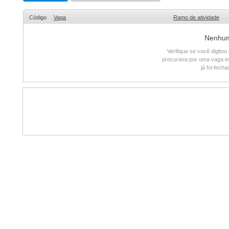
Código
Vaga
Ramo de atividade
Nenhum 
Verifique se você digito
procurava por uma vaga e
já foi fech