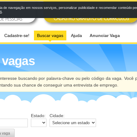
a de navegação em nossos serviços, personalizar publicidade e recomendar conteúdo pers
os
.
Cadastre-se!
Buscar vagas
Ajuda
Anunciar Vaga
 vagas
nteresse buscando por palavra-chave ou pelo código da vaga. Você p
ntando sua chance de conseguir uma entrevista de emprego.
Estado:
Cidade:
a vaga