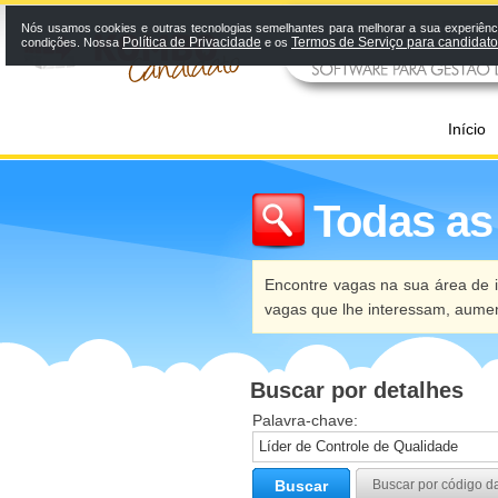
Nós usamos cookies e outras tecnologias semelhantes para melhorar a sua experiênci
Política de Privacidade
Termos de Serviço para candidat
condições. Nossa
e os
Início
Todas as
Encontre vagas na sua área de i
vagas que lhe interessam, aume
Buscar por detalhes
Palavra-chave:
Buscar
Buscar por código d