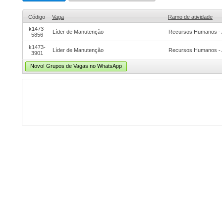
Código
Vaga
Ramo de atividade
k1473-
Líder de Manutenção
Recursos Humanos - 
5856
k1473-
Líder de Manutenção
Recursos Humanos - 
3901
Novo! Grupos de Vagas no WhatsApp