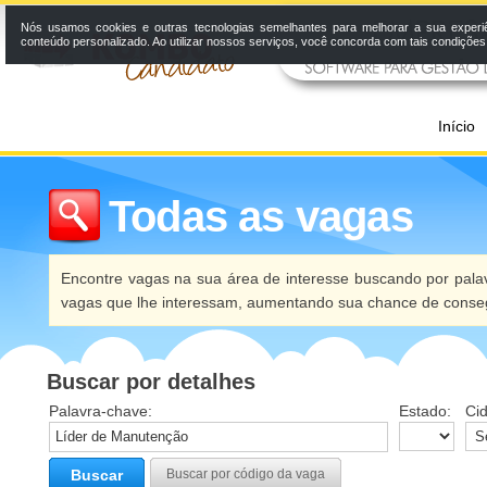
Nós usamos cookies e outras tecnologias semelhantes para melhorar a sua experi
conteúdo personalizado. Ao utilizar nossos serviços, você concorda com tais condiçõe
Início
Todas as vagas
Encontre vagas na sua área de interesse buscando por palav
vagas que lhe interessam, aumentando sua chance de conseg
Buscar por detalhes
Palavra-chave:
Estado:
Ci
Buscar
Buscar por código da vaga