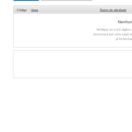
Código
Vaga
Ramo de atividade
Nenhum 
Verifique se você digito
procurava por uma vaga e
já foi fech