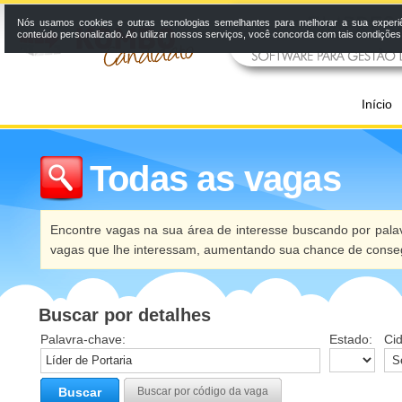
Nós usamos cookies e outras tecnologias semelhantes para melhorar a sua experi
conteúdo personalizado. Ao utilizar nossos serviços, você concorda com tais condiçõe
Início
Todas as vagas
Encontre vagas na sua área de interesse buscando por palav
vagas que lhe interessam, aumentando sua chance de conseg
Buscar por detalhes
Palavra-chave:
Estado:
Ci
Buscar
Buscar por código da vaga