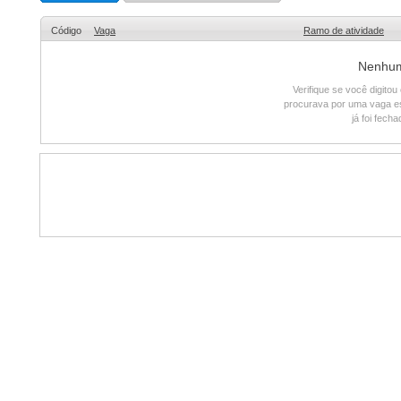
Código
Vaga
Ramo de atividade
Nenhum 
Verifique se você digito
procurava por uma vaga e
já foi fech