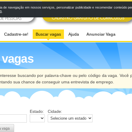
a de navegação em nossos serviços, personalizar publicidade e recomendar conteúdo pers
os
.
Cadastre-se!
Buscar vagas
Ajuda
Anunciar Vaga
 vagas
nteresse buscando por palavra-chave ou pelo código da vaga. Você p
ntando sua chance de conseguir uma entrevista de emprego.
Estado:
Cidade:
a vaga