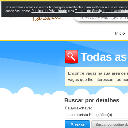
Nós usamos cookies e outras tecnologias semelhantes para melhorar a sua experiênci
Política de Privacidade
Termos de Serviço para candidat
condições. Nossa
e os
Início
Todas as
Encontre vagas na sua área de i
vagas que lhe interessam, aume
Buscar por detalhes
Palavra-chave:
Buscar
Buscar por código d