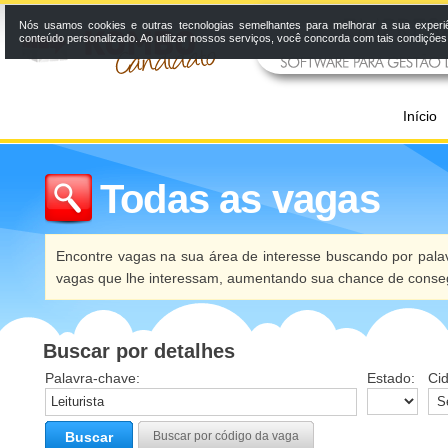
Nós usamos cookies e outras tecnologias semelhantes para melhorar a sua experi
conteúdo personalizado. Ao utilizar nossos serviços, você concorda com tais condiçõe
Início
Todas as vagas
Encontre vagas na sua área de interesse buscando por palav
vagas que lhe interessam, aumentando sua chance de conseg
Buscar por detalhes
Palavra-chave:
Estado:
Ci
Buscar
Buscar por código da vaga