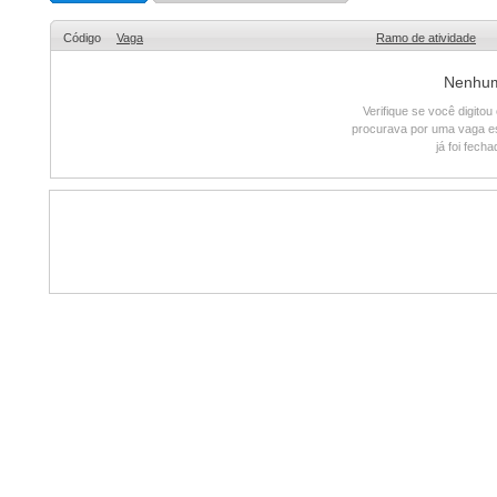
Código
Vaga
Ramo de atividade
Nenhum 
Verifique se você digito
procurava por uma vaga e
já foi fech