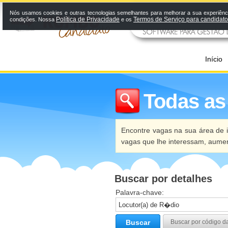
Nós usamos cookies e outras tecnologias semelhantes para melhorar a sua experiênci
Política de Privacidade
Termos de Serviço para candidat
condições. Nossa
e os
Início
Todas as
Encontre vagas na sua área de i
vagas que lhe interessam, aume
Buscar por detalhes
Palavra-chave:
Buscar
Buscar por código d