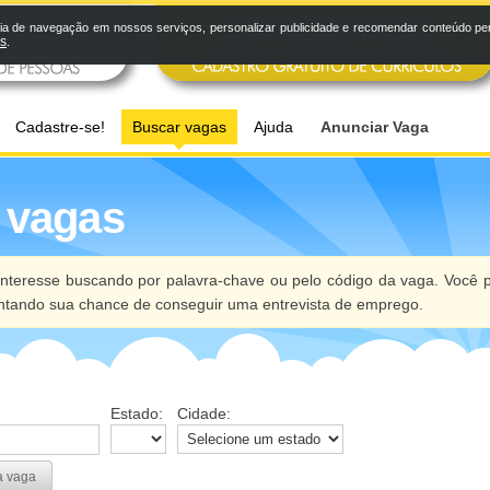
a de navegação em nossos serviços, personalizar publicidade e recomendar conteúdo pers
os
.
Cadastre-se!
Buscar vagas
Ajuda
Anunciar Vaga
 vagas
nteresse buscando por palavra-chave ou pelo código da vaga. Você p
ntando sua chance de conseguir uma entrevista de emprego.
Estado:
Cidade:
a vaga