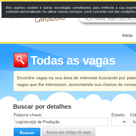
Nós usamos cookies e outras tecnologias semelhantes para melhorar a sua experi
conteúdo personalizado. Ao utilizar nossos serviços, você concorda com tais condiçõe
Início
Todas as vagas
Encontre vagas na sua área de interesse buscando por palav
vagas que lhe interessam, aumentando sua chance de conseg
Buscar por detalhes
Palavra-chave:
Estado:
Ci
Buscar
Buscar por código da vaga