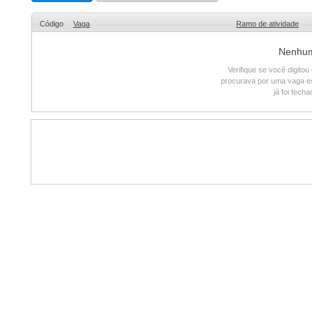
Código
Vaga
Ramo de atividade
Nenhum 
Verifique se você digito
procurava por uma vaga e
já foi fech