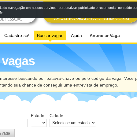
a de navegação em nossos serviços, personalizar publicidade e recomendar conteúdo pers
os
.
Cadastre-se!
Buscar vagas
Ajuda
Anunciar Vaga
 vagas
nteresse buscando por palavra-chave ou pelo código da vaga. Você p
ntando sua chance de conseguir uma entrevista de emprego.
Estado:
Cidade:
a vaga