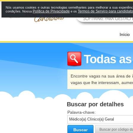
Nós usamos cookies e outras tecnologias semelhantes para melhorar a sua experiênci
Política de Privacidade
Termos de Serviço para candidat
condições. Nossa
e os
Início
Todas as
Encontre vagas na sua área de i
vagas que lhe interessam, aume
Buscar por detalhes
Palavra-chave:
Buscar
Buscar por código d