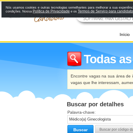
Nós usamos cookies e outras tecnologias semelhantes para melhorar a sua experiênci
Política de Privacidade
Termos de Serviço para candidat
condições. Nossa
e os
Início
Todas as
Encontre vagas na sua área de i
vagas que lhe interessam, aume
Buscar por detalhes
Palavra-chave:
Buscar
Buscar por código d