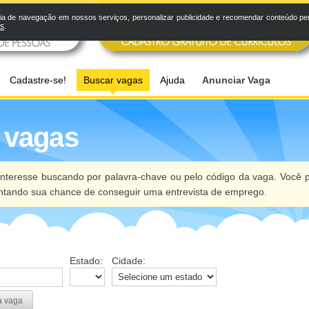
a de navegação em nossos serviços, personalizar publicidade e recomendar conteúdo pers
os
.
Cadastre-se!
Buscar vagas
Ajuda
Anunciar Vaga
 vagas
nteresse buscando por palavra-chave ou pelo código da vaga. Você p
ntando sua chance de conseguir uma entrevista de emprego.
Estado:
Cidade:
a vaga