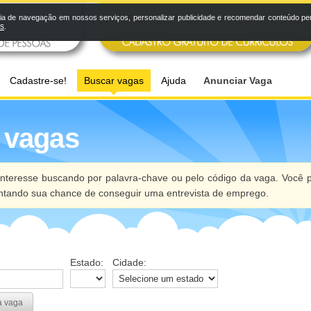
a de navegação em nossos serviços, personalizar publicidade e recomendar conteúdo pers
os
.
Cadastre-se!
Buscar vagas
Ajuda
Anunciar Vaga
 vagas
nteresse buscando por palavra-chave ou pelo código da vaga. Você p
ntando sua chance de conseguir uma entrevista de emprego.
Estado:
Cidade:
a vaga