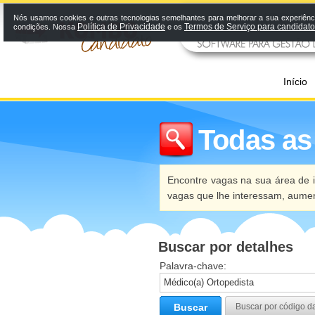
Nós usamos cookies e outras tecnologias semelhantes para melhorar a sua experiênci
Política de Privacidade
Termos de Serviço para candidat
condições. Nossa
e os
Início
Todas as
Encontre vagas na sua área de i
vagas que lhe interessam, aume
Buscar por detalhes
Palavra-chave:
Buscar
Buscar por código d