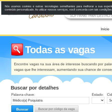
Nós usamos cookies e outras tecnologias semelhantes para melhorar a sua experi
conteúdo personalizado. Ao utilizar nossos serviços, você concorda com tais condiçõe
Início
Todas as vagas
Encontre vagas na sua área de interesse buscando por palav
vagas que lhe interessam, aumentando sua chance de conseg
Buscar por detalhes
Palavra-chave:
Estado:
Ci
Buscar
Buscar por código da vaga