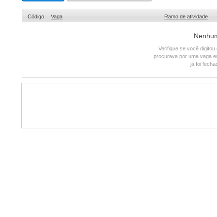
Código
Vaga
Ramo de atividade
Nenhum 
Verifique se você digito
procurava por uma vaga e
já foi fech