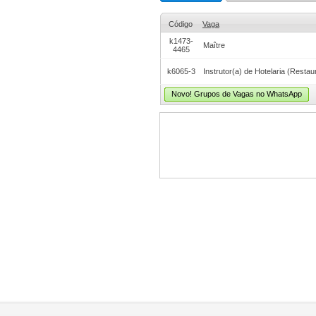
Código
Vaga
k1473-
Maître
4465
k6065-3
Instrutor(a) de Hotelaria (Restau
Novo! Grupos de Vagas no WhatsApp