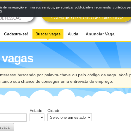
a de navegação em nossos serviços, personalizar publicidade e recomendar conteúdo pers
os
.
Cadastre-se!
Buscar vagas
Ajuda
Anunciar Vaga
 vagas
nteresse buscando por palavra-chave ou pelo código da vaga. Você p
ntando sua chance de conseguir uma entrevista de emprego.
Estado:
Cidade:
a vaga