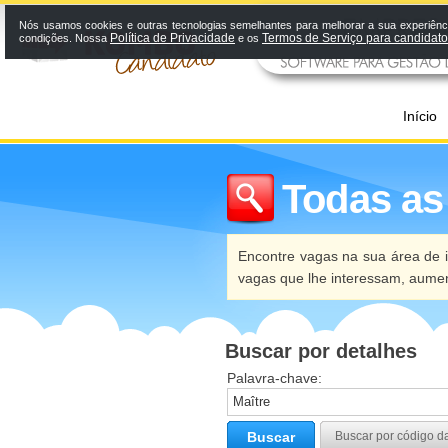
Nós usamos cookies e outras tecnologias semelhantes para melhorar a sua experiênci
Política de Privacidade
Termos de Serviço para candidat
condições. Nossa
e os
Início
Todas as
Encontre vagas na sua área de i
vagas que lhe interessam, aume
Buscar por detalhes
Palavra-chave:
Buscar
Buscar por código d