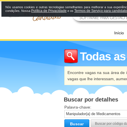
Nós usamos cookies e outras tecnologias semelhantes para melhorar a sua experiênci
Política de Privacidade
Termos de Serviço para candidat
condições. Nossa
e os
Início
Todas as
Encontre vagas na sua área de i
vagas que lhe interessam, aume
Buscar por detalhes
Palavra-chave:
Buscar
Buscar por código d