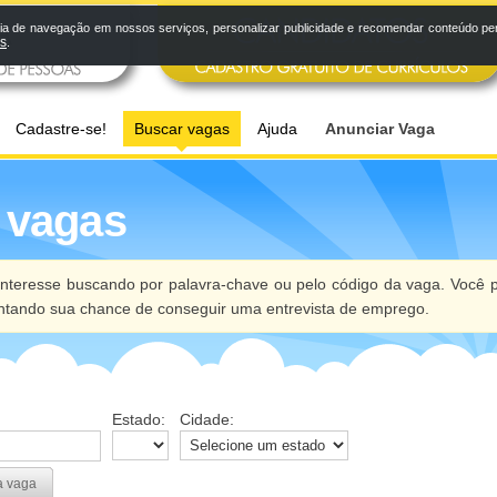
a de navegação em nossos serviços, personalizar publicidade e recomendar conteúdo pers
os
.
Cadastre-se!
Buscar vagas
Ajuda
Anunciar Vaga
 vagas
nteresse buscando por palavra-chave ou pelo código da vaga. Você p
ntando sua chance de conseguir uma entrevista de emprego.
Estado:
Cidade:
a vaga