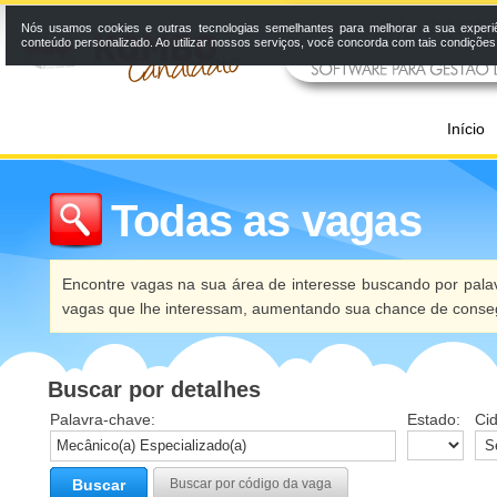
Nós usamos cookies e outras tecnologias semelhantes para melhorar a sua experi
conteúdo personalizado. Ao utilizar nossos serviços, você concorda com tais condiçõe
Início
Todas as vagas
Encontre vagas na sua área de interesse buscando por palav
vagas que lhe interessam, aumentando sua chance de conseg
Buscar por detalhes
Palavra-chave:
Estado:
Ci
Buscar
Buscar por código da vaga