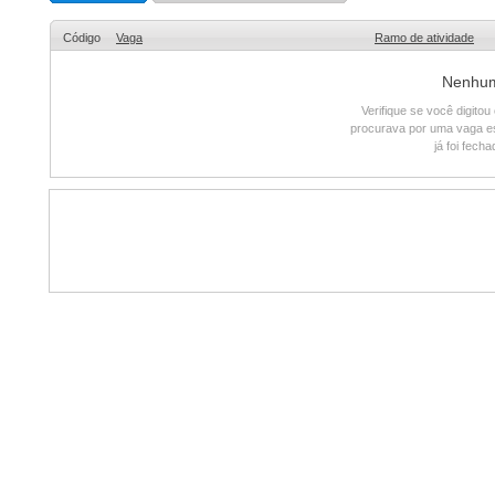
Código
Vaga
Ramo de atividade
Nenhum 
Verifique se você digito
procurava por uma vaga e
já foi fech