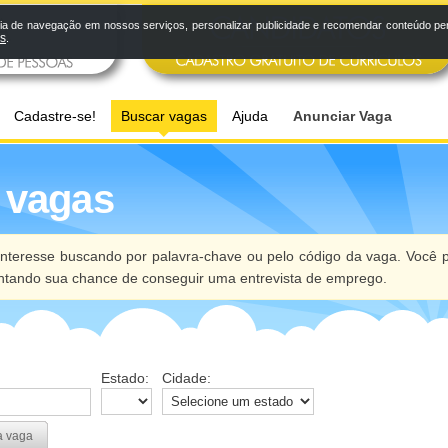
a de navegação em nossos serviços, personalizar publicidade e recomendar conteúdo pers
os
.
Cadastre-se!
Buscar vagas
Ajuda
Anunciar Vaga
 vagas
nteresse buscando por palavra-chave ou pelo código da vaga. Você p
ntando sua chance de conseguir uma entrevista de emprego.
Estado:
Cidade:
a vaga