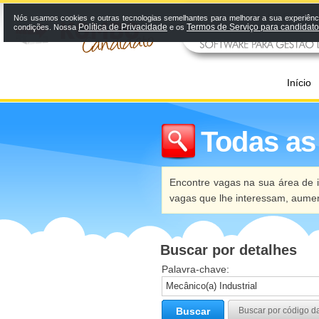
Nós usamos cookies e outras tecnologias semelhantes para melhorar a sua experiênci
Política de Privacidade
Termos de Serviço para candidat
condições. Nossa
e os
Início
Todas as
Encontre vagas na sua área de i
vagas que lhe interessam, aume
Buscar por detalhes
Palavra-chave:
Buscar
Buscar por código d