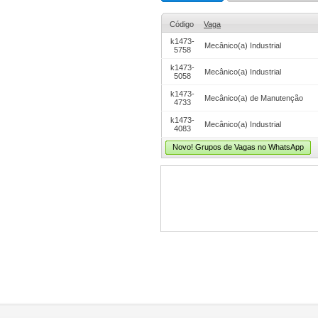
Código
Vaga
k1473-
Mecânico(a) Industrial
5758
k1473-
Mecânico(a) Industrial
5058
k1473-
Mecânico(a) de Manutenção
4733
k1473-
Mecânico(a) Industrial
4083
Novo! Grupos de Vagas no WhatsApp