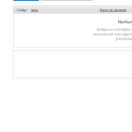
Código
Vaga
Ramo de atividade
Nenhum 
Verifique se você digito
procurava por uma vaga e
já foi fech