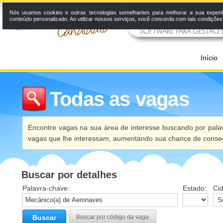
Nós usamos cookies e outras tecnologias semelhantes para melhorar a sua experi
conteúdo personalizado. Ao utilizar nossos serviços, você concorda com tais condiçõe
Início
Todas as vagas
Encontre vagas na sua área de interesse buscando por palav
vagas que lhe interessam, aumentando sua chance de conseg
Buscar por detalhes
Palavra-chave:
Estado:
Ci
Buscar
Buscar por código da vaga