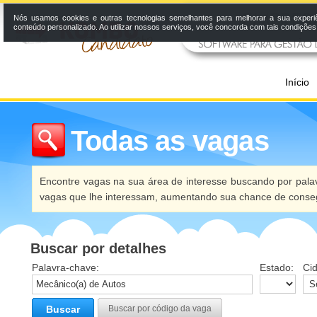
Nós usamos cookies e outras tecnologias semelhantes para melhorar a sua experi
conteúdo personalizado. Ao utilizar nossos serviços, você concorda com tais condiçõe
Início
Todas as vagas
Encontre vagas na sua área de interesse buscando por palav
vagas que lhe interessam, aumentando sua chance de conseg
Buscar por detalhes
Palavra-chave:
Estado:
Ci
Buscar
Buscar por código da vaga