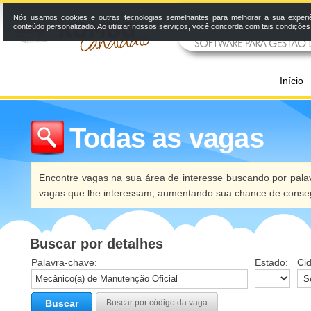
Nós usamos cookies e outras tecnologias semelhantes para melhorar a sua experi
conteúdo personalizado. Ao utilizar nossos serviços, você concorda com tais condiçõe
Início
Todas as vagas
Encontre vagas na sua área de interesse buscando por palav
vagas que lhe interessam, aumentando sua chance de conseg
Buscar por detalhes
Palavra-chave:
Estado:
Ci
Buscar
Buscar por código da vaga