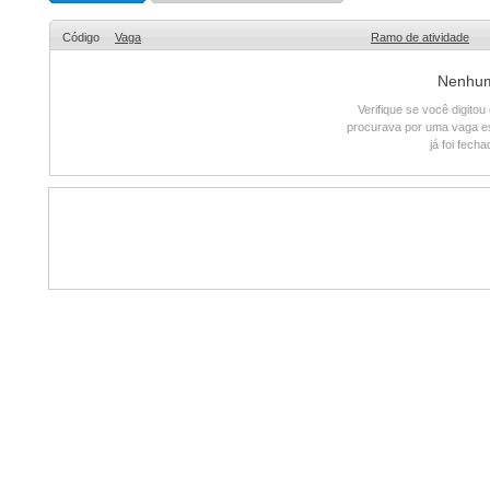
Código
Vaga
Ramo de atividade
Nenhum 
Verifique se você digito
procurava por uma vaga e
já foi fech